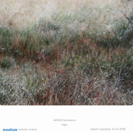
443404
bezoekers
login
laatste wijziging: 01-01-2026
website maken