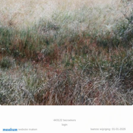
443122
bezoekers
login
laatste wijziging: 01-01-2026
website maken